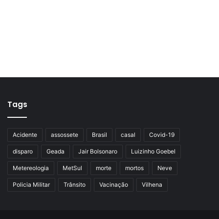
Tags
Acidente
assossete
Brasil
casal
Covid-19
disparo
Geada
Jair Bolsonaro
Luizinho Goebel
Metereologia
MetSul
morte
mortos
Neve
Policia Militar
Trânsito
Vacinação
Vilhena