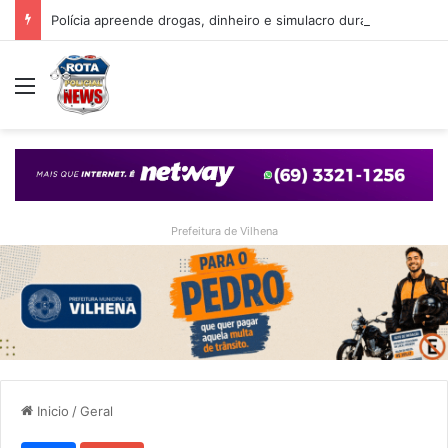
Polícia apreende drogas, dinheiro e simulacro durante ação no bairro Alto Alegre, em Vilhena
Menu
Prefeitura de Vilhena
Inicio
/
Geral