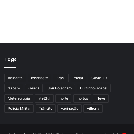
Tags
Acidente
assossete
Brasil
casal
Covid-19
disparo
Geada
Jair Bolsonaro
Luizinho Goebel
Metereologia
MetSul
morte
mortos
Neve
Policia Militar
Trânsito
Vacinação
Vilhena