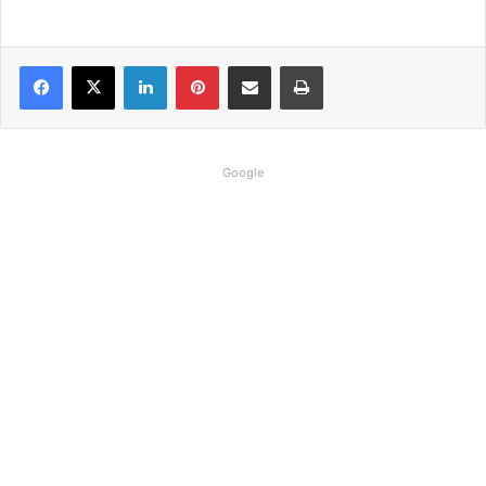
Linkedin
Pinterest
Compartilhar via e-mail
Imprimir
Google