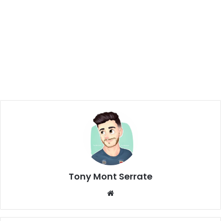
Tony Mont Serrate
We
bsi
te