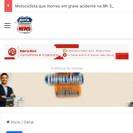
Motociclista que morreu em grave acidente na BR-364 é identificado; família procurava por ele antes de receber a notícia da tragédia
Menu
Prefeitura de Vilhena
Inicio
/
Geral