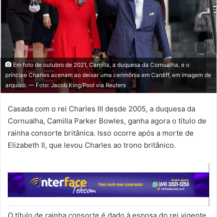
Em foto de outubro de 2021, Camilla, a duquesa da Cornualha, e o
príncipe Charles acenam ao deixar uma cerimônia em Cardiff, em imagem de
arquivo. — Foto: Jacob King/Pool via Reuters
Casada com o rei Charles III desde 2005, a duquesa da
Cornualha, Camilla Parker Bowles, ganha agora o título de
rainha consorte britânica. Isso ocorre após a morte de
Elizabeth II, que levou Charles ao trono britânico.
O título de rainha consorte é dado à esposa do rei vigente.