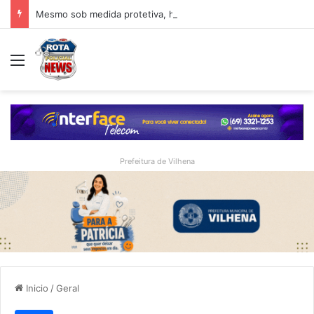
Mesmo sob medida protetiva, homem é preso após invadir residência da mãe em Vilhena
Menu
Prefeitura de Vilhena
Inicio
/
Geral