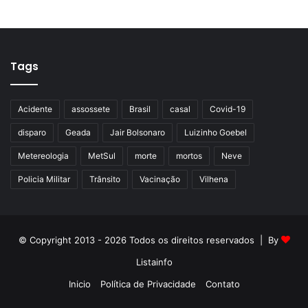
Tags
Acidente
assossete
Brasil
casal
Covid-19
disparo
Geada
Jair Bolsonaro
Luizinho Goebel
Metereologia
MetSul
morte
mortos
Neve
Policia Militar
Trânsito
Vacinação
Vilhena
© Copyright 2013 - 2026 Todos os direitos reservados | By
Listainfo
Inicio
Política de Privacidade
Contato