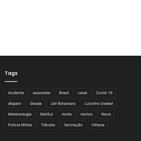
Tags
Acidente
assossete
Brasil
casal
Covid-19
disparo
Geada
Jair Bolsonaro
Luizinho Goebel
Metereologia
MetSul
morte
mortos
Neve
Policia Militar
Trânsito
Vacinação
Vilhena