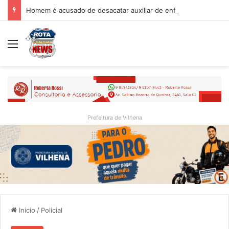
Homem é acusado de desacatar auxiliar de enfermagem no Hospital Regional de Vilhena
Menu
Prefeitura de Vilhena
Inicio
/
Policial