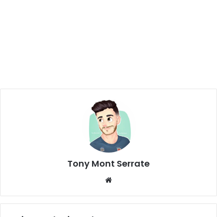
Tony Mont Serrate
We
bsi
te