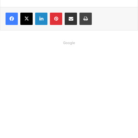
Linkedin
Pinterest
Compartilhar via e-mail
Imprimir
Google