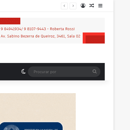
Entrar
Artigo aleatório
Barra Latera
nos em praça de Vilhena
Switch skin
Procurar
por