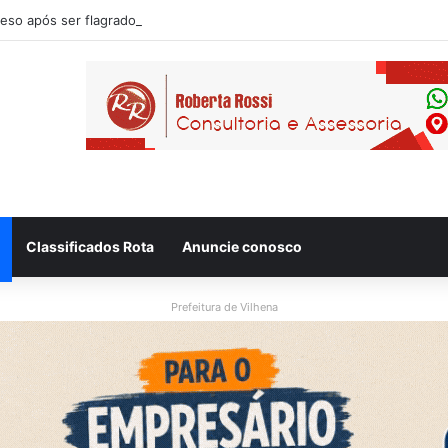
so após ser flagrado repassando porção de maconha a garoto de 14 a
Classificados Rota
Anuncie conosco
Prefeitura de Vilhena