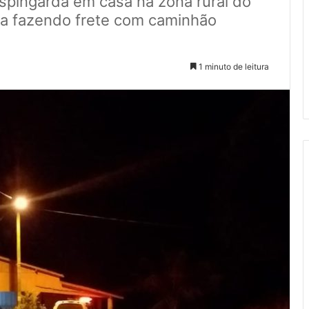
 espingarda em casa na zona rural do
va fazendo frete com caminhão
1 minuto de leitura