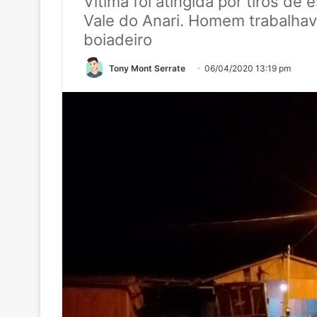
Vítima foi atingida por tiros de
Vale do Anari. Homem trabalha
boiadeiro
Tony Mont Serrate
06/04/2020 13:19 pm