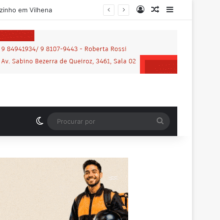
Entrar
Artigo aleatório
Barra Latera
Motociclista que morreu em grave acidente na BR-364 é identificado; família procurava por ele antes de receber a notícia da tragédia
Switch skin
Procurar
por