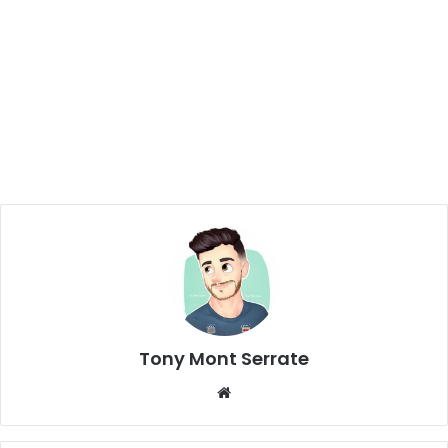
Tony Mont Serrate
We
bsi
te