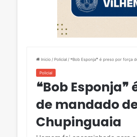
Inicio
/
Policial
/
❝Bob Esponja❞ é preso por força 
Policial
❝Bob Esponja❞ é
de mandado de
Chupinguaia