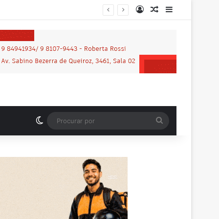
Entrar
Artigo aleatório
Barra Latera
MP-RO obtém condenação de réu a mais de 21 anos de prisão por homicídio motivado por “violência vicária” em Espigão do Oeste
Switch skin
Procurar
por