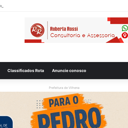
Classificados Rota
Anuncie conosco
Prefeitura de Vilhena